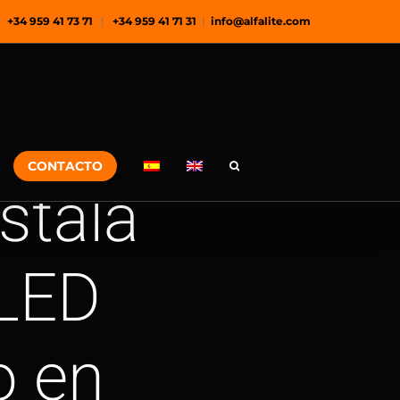
+34 959 41 73 71
|
+34 959 41 71 31
|
info@alfalite.com
CONTACTO
nstala
 LED
o en