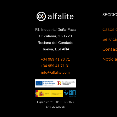
SECCI
Casos 
P.I. Industrial Doña Paca
C/ Zalema, 2 21720
Servic
Rociana del Condado
Contac
Huelva, ESPAÑA
Notici
+34 959 41 73 71
+34 959 41 71 31
info@alfalite.com
Expediente: EXP 00153687 /
SAV-20221025