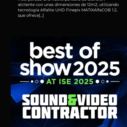
alcliente con unas dimensiones de 12m2, utilizando
tecnología Alfalite UHD Finepix MATIXAlfaCOB 1.2,
que ofrece[...]
Best of Show Technology at
®
ISE’25: Winner – MATIX
AlfaCOB & AlfaMIP