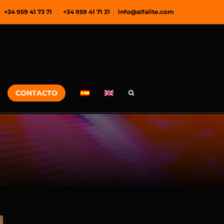
+34 959 41 73 71
|
+34 959 41 71 31
|
info@alfalite.com
CONTACTO