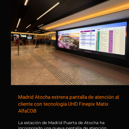
Madrid Atocha estrena pantalla
de atención al cliente con
tecnología UHD Finepix Matix
AlfaCOB
Madrid Atocha estrena pantalla de atención al
cliente con tecnología UHD Finepix Matix
AlfaCOB
La estación de Madrid Puerta de Atocha ha
incorporado una nueva pantalla de atención