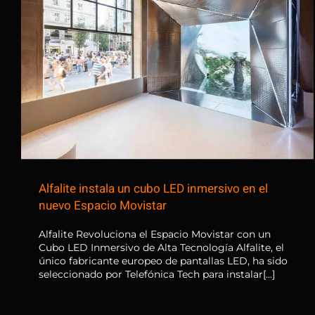
Alfalite instala un cubo LED
inmersivo en el nuevo Espacio
Movistar
Alfalite instala un cubo LED inmersivo en el
nuevo Espacio Movistar
Alfalite Revoluciona el Espacio Movistar con un
Cubo LED Inmersivo de Alta Tecnología Alfalite, el
único fabricante europeo de pantallas LED, ha sido
seleccionado por Telefónica Tech para instalar[...]