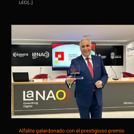
LED[...]
Alfalite galardonado con el
prestigioso premio Pyme del
Año
Alfalite galardonado con el prestigioso premio